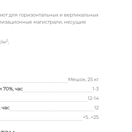
ют для горизонтальных и вертикальных
нализационные магистрали, несущие
2
г/м
;
Мешок, 25 кг
 70%, час
1-3
12-14
 час
12
+5...+25