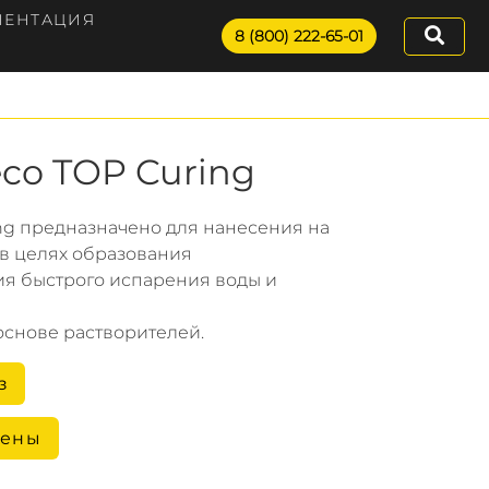
МЕНТАЦИЯ
8 (800) 222-65-01
co TOP Curing
ing предназначено для нанесения на
в целях образования
я быстрого испарения воды и
основе растворителей.
з
цены