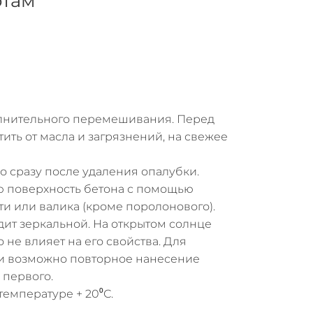
отам
олнительного перемешивания. Перед
ить от масла и загрязнений, на свежее
о сразу после удаления опалубки.
ю поверхность бетона с помощью
и или валика (кроме поролонового).
ит зеркальной. На открытом солнце
о не влияет на его свойства. Для
и возможно повторное нанесение
 первого.
температуре + 20⁰С.