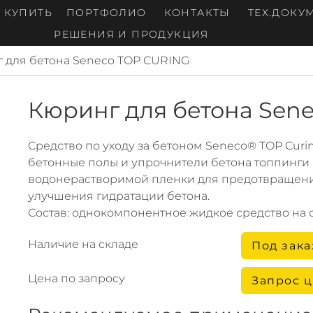
Е КУПИТЬ
ПОРТФОЛИО
КОНТАКТЫ
ТЕХ.ДОКУ
РЕШЕНИЯ И ПРОДУКЦИЯ
 для бетона Seneco TOP CURING
Кюринг для бетона Sene
Средство по уходу за бетоном Seneco® TOP Cur
бетонные полы и упрочнители бетона топпинги 
водонерастворимой пленки для предотвращени
улучшения гидратации бетона.
Состав: однокомпонентное жидкое средство на 
Наличие на складе
Под зака
Цена по запросу
Запрос 