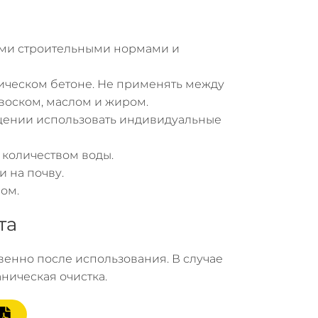
ими строительными нормами и
тическом бетоне. Не применять между
 воском, маслом и жиром.
щении использовать индивидуальные
количеством воды.
и на почву.
вом.
та
венно после использования. В случае
ническая очистка.