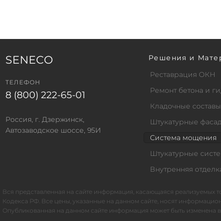
SENECO
Решения и Мате
Реставрация ОКН
ТЕЛЕФОН
Ремонт бетона и 
8 (800) 222-65-01
Кладочные составы
Россия, г. Дзержинск,
Штукатурные фаса
Автозаводское шоссе, 95И
Система мощения
Штукатурные сист
Внутренняя отделк
Вся представленная на сайте информация, касающаяся реализуемых то
Кодекса РФ. Все цены, указанные на данном сайте, носят информаци
Опубликованная на данном сайте информация может быть изменена в