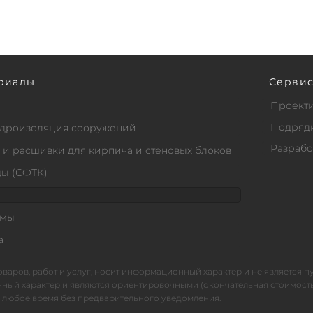
риалы
Серви
Проект
Подряд
гидроизоляция сооружений
Разрабо
 и расшивки для кирпича и стеновых блоков
ды (СФТК)
емы
а
варов, работ и услуг, носит информационный характер и не является 
онный характер и являются ориентировочными (окончательная стоимост
 любое время без предварительного уведомления.