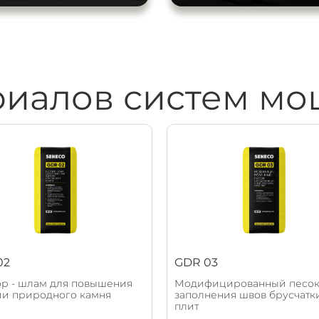
риалов систем м
02
GDR 03
ор - шлам для повышения
Модифицированный песок
ии природного камня
заполнения швов брусчатк
плит