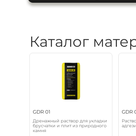
Каталог мате
GDR 01
GDR 
Дренажный раствор для укладки
Раств
брусчатки и плит из природного
адгез
камня