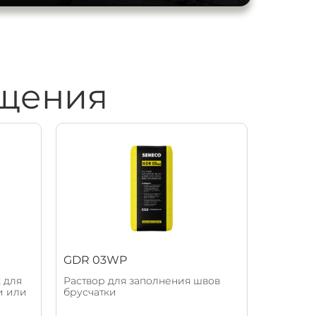
ощения
GDR 03WP
 для
Раствор для заполнения швов
и или
брусчатки