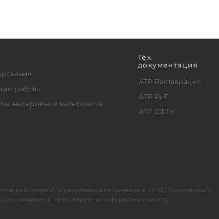
с
Тех.
документация
ирование
АТР Реставрация
ные работы
АТР РиГ
тка несерийных материалов
АТР СФТК
публичной офертой, определяемой положениями ст. 437 Гражданского
ь рассчитывается менеджером при оформлении заказа).