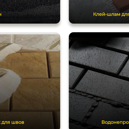
н
Клей-шлам для
 для швов
Водонепро