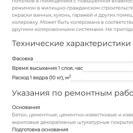
потолков в помещениях с повышенной влажнос
режимом в жилищно-гражданском строительстве
окраски ванных, кухонь, гаражей и других поме
колеровку. Может быть колерована в соответстви
другими колеровочными системами. Не пригодн
Технические характеристики
Фасовка
Время высыхания 1 слоя, час
2
Расход 1 ведра (10 кг), м
Указания по ремонтным раб
Основания
Бетон, цементные, цементно-известковые и изв
акриловые декоративные штукатурные покрыти
Подготовка основания