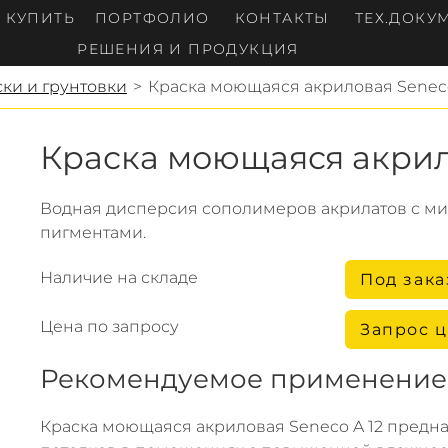
Е КУПИТЬ
ПОРТФОЛИО
КОНТАКТЫ
ТЕХ.ДОКУ
РЕШЕНИЯ И ПРОДУКЦИЯ
ки и грунтовки
>
Краска моющаяся акриловая Seneco
Краска моющаяся акрил
Водная дисперсия сополимеров акрилатов с м
пигментами.
Наличие на складе
Под зака
Цена по запросу
Запрос 
Рекомендуемое применение
Краска моющаяся акриловая Seneco A 12 предна