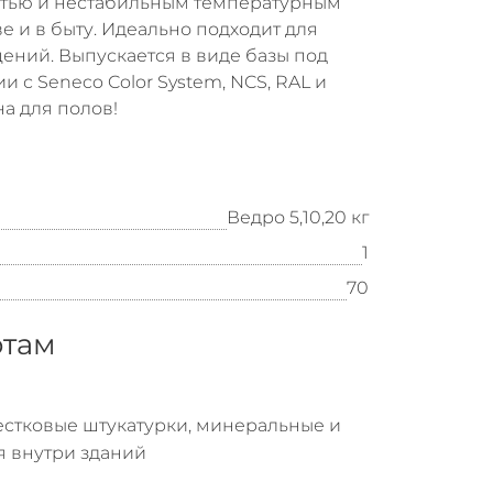
тью и нестабильным температурным
 и в быту. Идеально подходит для
щений. Выпускается в виде базы под
и с Seneco Color System, NCS, RAL и
а для полов!
Ведро 5,10,20 кг
1
70
отам
естковые штукатурки, минеральные и
я внутри зданий