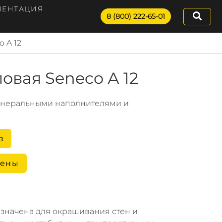
МЕНТАЦИЯ
8 (800) 222-65-01
 A 12
овая Seneco А 12
инеральными наполнителями и
з
цены
значена для окрашивания стен и