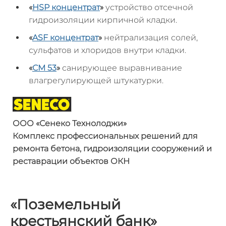
«
HSP
концентрат
»
устройство отсечной
гидроизоляции кирпичной кладки.
«
ASF
концентрат
»
нейтрализация солей,
сульфатов и хлоридов внутри кладки.
«
СМ 53
»
санирующее выравнивание
влагрегулирующей штукатурки.
ООО «
Сенеко
Технолоджи
»
Комплекс профессиональных решений
для
ремонта бетона, гидроизоляции
сооружений и
реставрации объектов ОКН
«Поземельный
крестьянский банк»