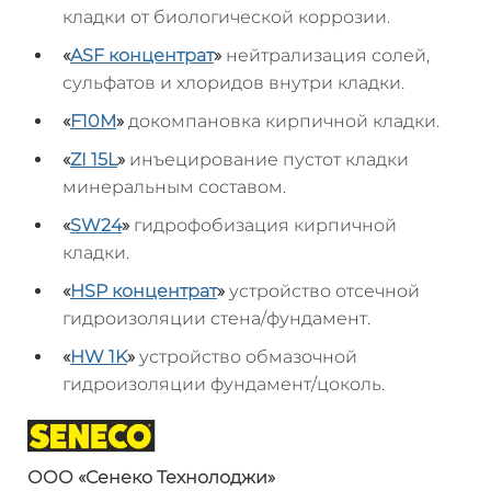
кладки от биологической коррозии.
«
ASF
концентрат
»
нейтрализация солей,
сульфатов и хлоридов внутри кладки.
«
F10M
»
докомпановка кирпичной кладки.
«
ZI 15L
»
инъецирование пустот кладки
минеральным составом.
«
SW24
»
гидрофобизация кирпичной
кладки.
«
HSP
концентрат
»
устройство отсечной
гидроизоляции стена/фундамент.
«
HW 1K
»
устройство обмазочной
гидроизоляции фундамент/цоколь.
ООО «
Сенеко
Технолоджи
»