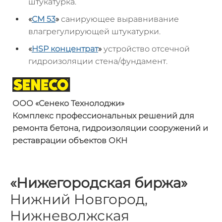
штукатурка.
«
СМ 53
»
санирующее выравнивание
влагрегулирующей штукатурки.
«
HSP
концентрат
»
устройство отсечной
гидроизоляции стена/фундамент.
ООО «
Сенеко
Технолоджи
»
Комплекс профессиональных решений
для
ремонта бетона, гидроизоляции
сооружений и
реставрации объектов ОКН
«Нижегородская биржа»
Нижний Новгород,
Нижневолжская