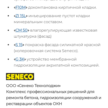
«
F10M
»
докомпановка кирпичной кладки.
«
ZI 15L
»
инъецирование пустот кладки
минеральным составом.
«
СМ 50
»
влагорегулирующая известковая
штукатурка (фасад)
«
S 15
»
покраска фасада силикатной краской
(колеровочная система Seneco).
«
G 3K
»
устройство мембранной
гидроизоляции акрилатной композицией.
ООО «
Сенеко
Технолоджи
»
Комплекс профессиональных решений
для
ремонта бетона, гидроизоляции
сооружений и
реставрации объектов ОКН