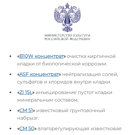
«
B10W концентрат
»
очистка кирпичной
кладки от биологической коррозии.
«
ASF
концентрат
»
нейтрализация солей,
сульфатов и хлоридов внутри кладки.
«
ZI 15L
»
инъецирование пустот кладки
минеральным составом.
«
СМ 51
»
известковый грунтовочный
набрызг.
«
СМ 50
»
влагорегулирующая известковая