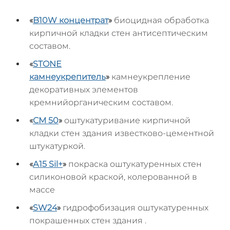
«
B10W
концентрат
»
биоцидная обработка
кирпичной кладки стен антисептическим
составом.
«
STONE
камнеукрепитель
»
камнеукрепление
декоративных элементов
кремнийорганическим составом.
«
СМ 50
»
оштукатуривание кирпичной
кладки стен здания известково-цементной
штукатуркой.
«
А15
Sil
+
»
покраска оштукатуренных стен
силиконовой краской, колерованной в
массе
«
SW24
»
гидрофобизация оштукатуренных
покрашенных стен здания .