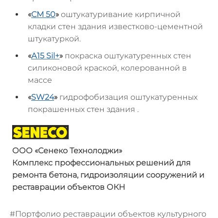
«
СМ 50
»
оштукатуривание кирпичной
кладки стен здания известково-цементной
штукатуркой.
«
А15
Sil
+
»
покраска оштукатуренных стен
силиконовой краской, колерованной в
массе
«
SW24
»
гидрофобизация оштукатуренных
покрашенных стен здания .
ООО «
Сенеко
Технолоджи
»
Комплекс профессиональных решений
для
ремонта бетона, гидроизоляции
сооружений и
реставрации объектов ОКН
#Портфолио реставрации объектов культурного