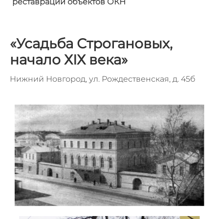
реставрации объектов ОКН
«Усадьба Строгановых,
начало Х
I
Х века
»
Нижний Новгород, ул. Рождественская, д. 45б