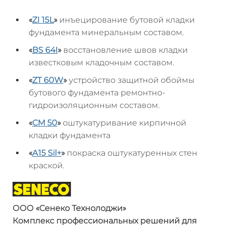
«
ZI 15L
»
инъецирование бутовой кладки
фундамента минеральным составом.
«
BS 64I
»
восстановление швов кладки
известковым кладочным составом.
«
ZT 60W
»
устройство защитной обоймы
бутового фундамента ремонтно-
гидроизоляционным составом.
«
СМ 50
»
оштукатуривание кирпичной
кладки фундамента
«
А15
Sil
+
»
покраска оштукатуренных стен
краской.
ООО «
Сенеко
Технолоджи
»
Комплекс профессиональных решений
для