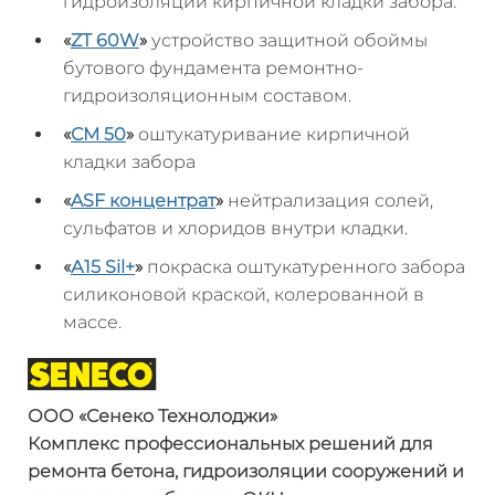
гидроизоляции кирпичной кладки забора.
«
ZT 60W
»
устройство защитной обоймы
бутового фундамента ремонтно-
гидроизоляционным составом.
«
СМ 50
»
оштукатуривание кирпичной
кладки забора
«
ASF
концентрат
»
нейтрализация солей,
сульфатов и хлоридов внутри кладки.
«
А15
Sil
+
»
покраска оштукатуренного забора
силиконовой краской, колерованной в
массе.
ООО «
Сенеко
Технолоджи
»
Комплекс профессиональных решений
для
ремонта бетона, гидроизоляции
сооружений и