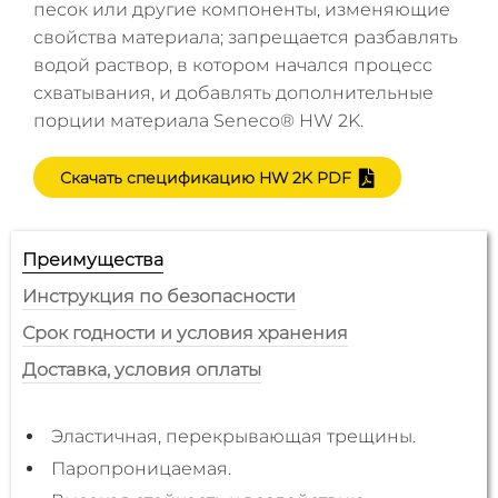
песок или другие компоненты, изменяющие
свойства материала; запрещается разбавлять
водой раствор, в котором начался процесс
схватывания, и добавлять дополнительные
порции материала Seneco® HW 2K.
Скачать спецификацию
HW 2K PDF
Преимущества
Инструкция по безопасности
Срок годности и условия хранения
Доставка, условия оплаты
При применении материала необходимо
Гарантийный срок годности в закрытой,
Мы принимаем безналичные формы оплаты на
Эластичная, перекрывающая трещины.
соблюдать общеизвестные меры безопасности,
неповреждённой оригинальной упаковке
основании счета как от юридических, так и
Паропроницаемая.
которые действуют при работе с химической
составляет 12 месяцев.
физических лиц (банковский перевод).